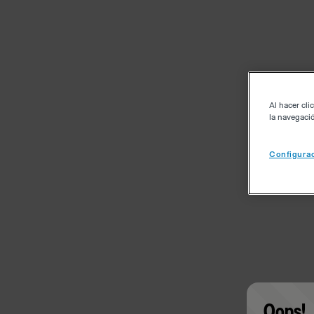
Al hacer cli
la navegació
Configurac
Oops!