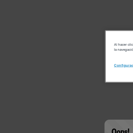
Al hacer cli
la navegació
Configurac
Oops!