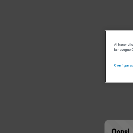
Al hacer cli
la navegació
Configurac
Oops!