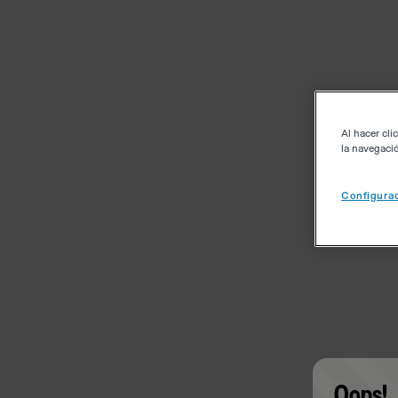
Al hacer cli
la navegació
Configurac
Oops!