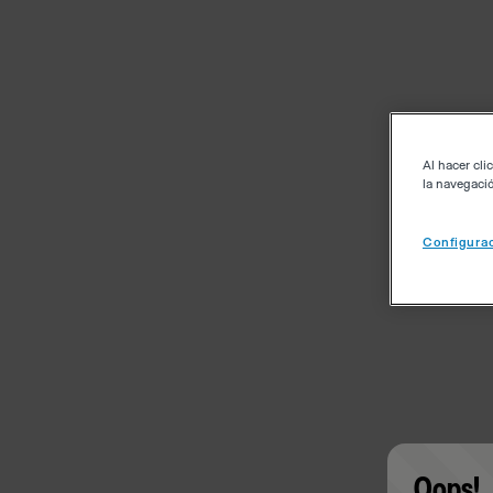
Al hacer cli
la navegació
Configurac
Oops!