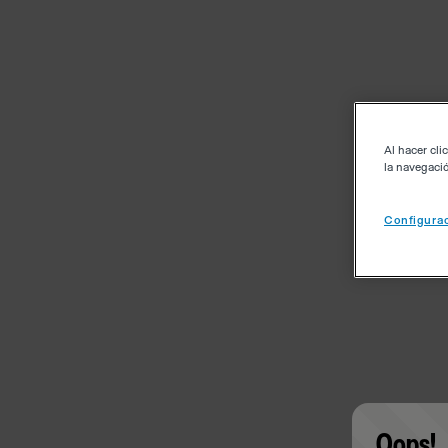
Al hacer cli
la navegació
Configurac
Oops!