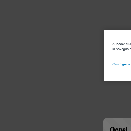
Al hacer cli
la navegació
Configurac
Oops!