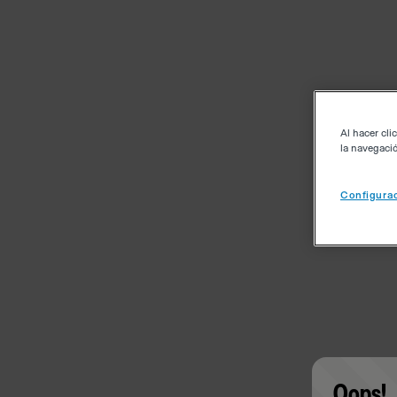
Al hacer cli
la navegació
Configurac
Oops!