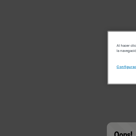
Al hacer cli
la navegació
Configurac
Oops!