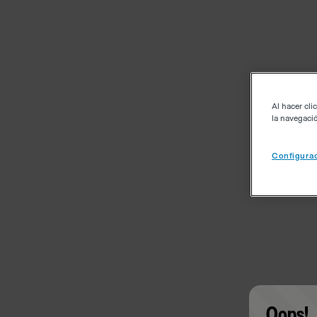
Al hacer cli
la navegació
Configurac
Oops!