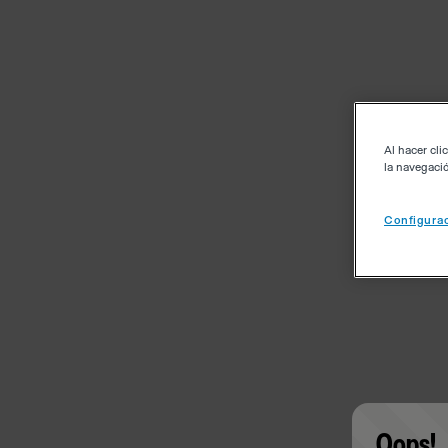
Al hacer cli
la navegació
Configurac
Oops!