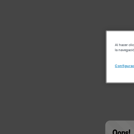
Al hacer cli
la navegació
Configurac
Oops!