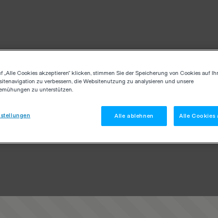
f „Alle Cookies akzeptieren“ klicken, stimmen Sie der Speicherung von Cookies auf Ih
itenavigation zu verbessern, die Websitenutzung zu analysieren und unsere
emühungen zu unterstützen.
stellungen
Alle ablehnen
Alle Cookies 