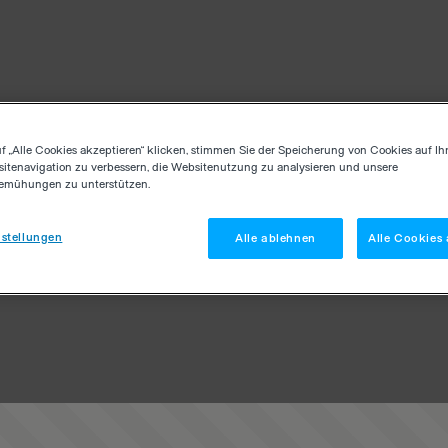
f „Alle Cookies akzeptieren“ klicken, stimmen Sie der Speicherung von Cookies auf Ih
itenavigation zu verbessern, die Websitenutzung zu analysieren und unsere
emühungen zu unterstützen.
stellungen
Alle ablehnen
Alle Cookies 