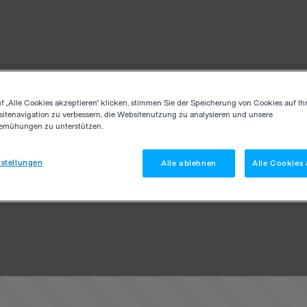
f „Alle Cookies akzeptieren“ klicken, stimmen Sie der Speicherung von Cookies auf Ih
itenavigation zu verbessern, die Websitenutzung zu analysieren und unsere
emühungen zu unterstützen.
stellungen
Alle ablehnen
Alle Cookies 