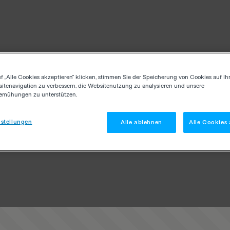
f „Alle Cookies akzeptieren“ klicken, stimmen Sie der Speicherung von Cookies auf Ih
itenavigation zu verbessern, die Websitenutzung zu analysieren und unsere
emühungen zu unterstützen.
stellungen
Alle ablehnen
Alle Cookies 