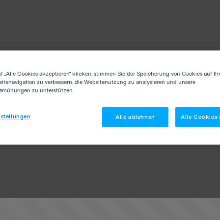
f „Alle Cookies akzeptieren“ klicken, stimmen Sie der Speicherung von Cookies auf Ih
itenavigation zu verbessern, die Websitenutzung zu analysieren und unsere
emühungen zu unterstützen.
stellungen
Alle ablehnen
Alle Cookies 