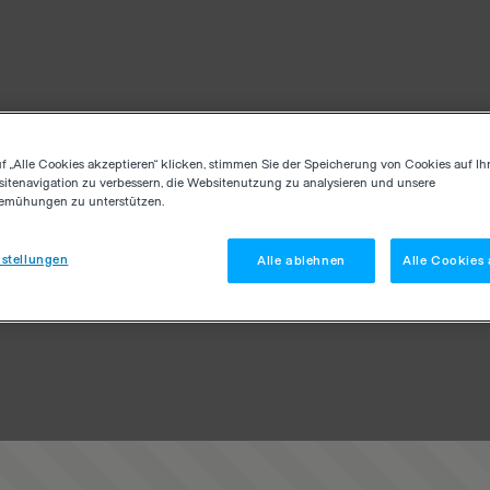
f „Alle Cookies akzeptieren“ klicken, stimmen Sie der Speicherung von Cookies auf Ih
itenavigation zu verbessern, die Websitenutzung zu analysieren und unsere
emühungen zu unterstützen.
stellungen
Alle ablehnen
Alle Cookies 