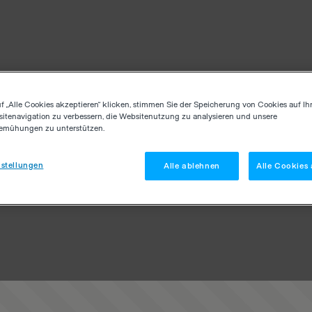
f „Alle Cookies akzeptieren“ klicken, stimmen Sie der Speicherung von Cookies auf Ih
itenavigation zu verbessern, die Websitenutzung zu analysieren und unsere
emühungen zu unterstützen.
stellungen
Alle ablehnen
Alle Cookies 