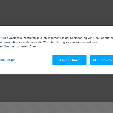
f „Alle Cookies akzeptieren“ klicken, stimmen Sie der Speicherung von Cookies auf Ih
itenavigation zu verbessern, die Websitenutzung zu analysieren und unsere
emühungen zu unterstützen.
stellungen
Alle ablehnen
Alle Cookies 