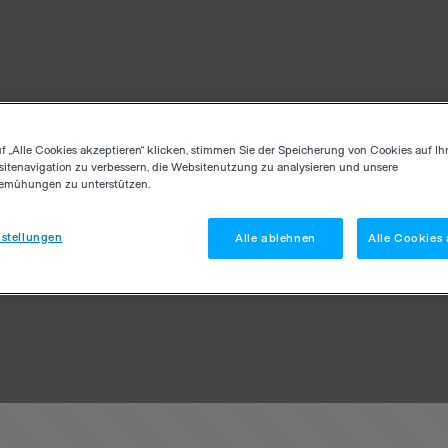
f „Alle Cookies akzeptieren“ klicken, stimmen Sie der Speicherung von Cookies auf Ih
itenavigation zu verbessern, die Websitenutzung zu analysieren und unsere
emühungen zu unterstützen.
stellungen
Alle ablehnen
Alle Cookies 