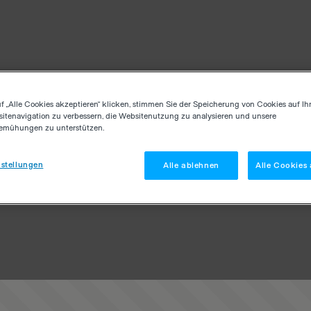
f „Alle Cookies akzeptieren“ klicken, stimmen Sie der Speicherung von Cookies auf Ih
itenavigation zu verbessern, die Websitenutzung zu analysieren und unsere
emühungen zu unterstützen.
stellungen
Alle ablehnen
Alle Cookies 