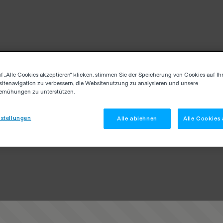
f „Alle Cookies akzeptieren“ klicken, stimmen Sie der Speicherung von Cookies auf Ih
itenavigation zu verbessern, die Websitenutzung zu analysieren und unsere
emühungen zu unterstützen.
stellungen
Alle ablehnen
Alle Cookies 