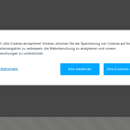
f „Alle Cookies akzeptieren“ klicken, stimmen Sie der Speicherung von Cookies auf Ih
itenavigation zu verbessern, die Websitenutzung zu analysieren und unsere
emühungen zu unterstützen.
stellungen
Alle ablehnen
Alle Cookies 