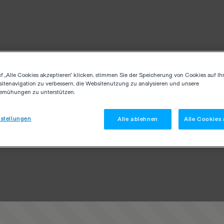
f „Alle Cookies akzeptieren“ klicken, stimmen Sie der Speicherung von Cookies auf Ih
itenavigation zu verbessern, die Websitenutzung zu analysieren und unsere
emühungen zu unterstützen.
stellungen
Alle ablehnen
Alle Cookies 