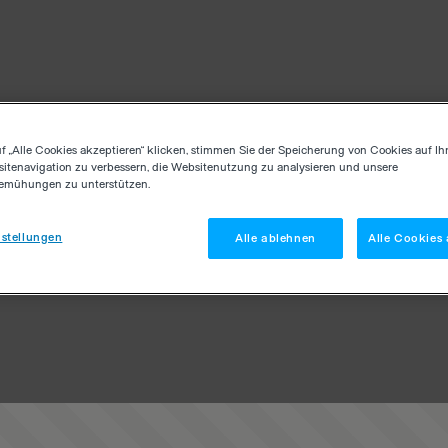
f „Alle Cookies akzeptieren“ klicken, stimmen Sie der Speicherung von Cookies auf Ih
itenavigation zu verbessern, die Websitenutzung zu analysieren und unsere
emühungen zu unterstützen.
stellungen
Alle ablehnen
Alle Cookies 