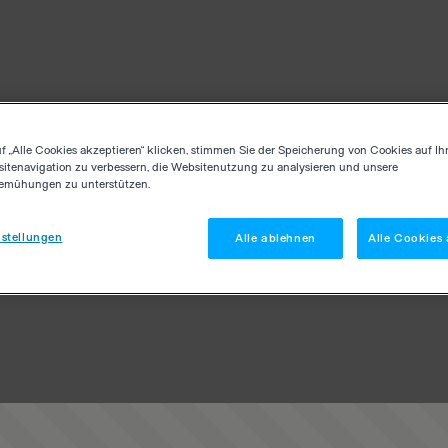
f „Alle Cookies akzeptieren“ klicken, stimmen Sie der Speicherung von Cookies auf Ih
itenavigation zu verbessern, die Websitenutzung zu analysieren und unsere
emühungen zu unterstützen.
stellungen
Alle ablehnen
Alle Cookies 