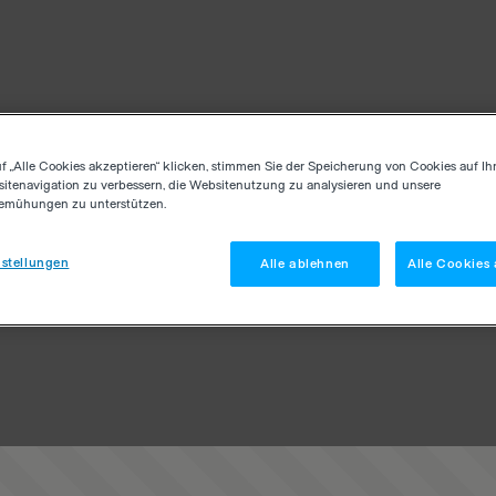
f „Alle Cookies akzeptieren“ klicken, stimmen Sie der Speicherung von Cookies auf Ih
itenavigation zu verbessern, die Websitenutzung zu analysieren und unsere
emühungen zu unterstützen.
stellungen
Alle ablehnen
Alle Cookies 