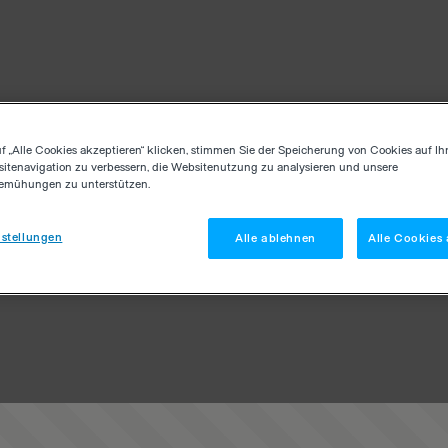
f „Alle Cookies akzeptieren“ klicken, stimmen Sie der Speicherung von Cookies auf Ih
itenavigation zu verbessern, die Websitenutzung zu analysieren und unsere
emühungen zu unterstützen.
stellungen
Alle ablehnen
Alle Cookies 