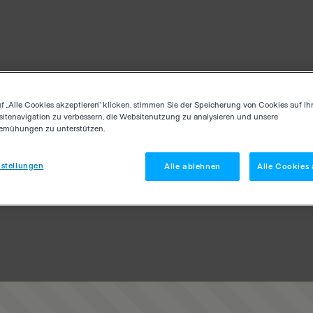
f „Alle Cookies akzeptieren“ klicken, stimmen Sie der Speicherung von Cookies auf Ih
itenavigation zu verbessern, die Websitenutzung zu analysieren und unsere
emühungen zu unterstützen.
stellungen
Alle ablehnen
Alle Cookies 