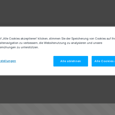
f „Alle Cookies akzeptieren“ klicken, stimmen Sie der Speicherung von Cookies auf Ih
itenavigation zu verbessern, die Websitenutzung zu analysieren und unsere
emühungen zu unterstützen.
stellungen
Alle ablehnen
Alle Cookies 