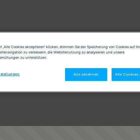
f „Alle Cookies akzeptieren“ klicken, stimmen Sie der Speicherung von Cookies auf Ih
itenavigation zu verbessern, die Websitenutzung zu analysieren und unsere
emühungen zu unterstützen.
stellungen
Alle ablehnen
Alle Cookies 