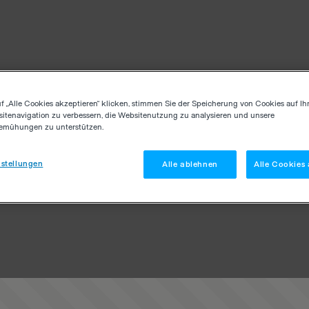
f „Alle Cookies akzeptieren“ klicken, stimmen Sie der Speicherung von Cookies auf Ih
itenavigation zu verbessern, die Websitenutzung zu analysieren und unsere
emühungen zu unterstützen.
stellungen
Alle ablehnen
Alle Cookies 